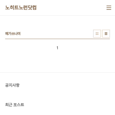
본문 바로가기
노히트노런닷컴
메가쓰나미
1
공지사항
최근 포스트