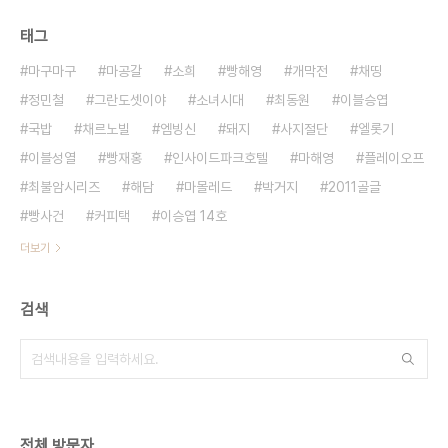
태그
마구마구
마공갈
소희
빵해영
개막전
채띵
정민철
그란도셋이야
소녀시대
최동원
이블승엽
국밥
채르노빌
엠빙신
돼지
사지절단
엘롯기
이블성열
빵재홍
인사이드파크호텔
마해영
플레이오프
최불암시리즈
해담
마몰레드
박거지
2011골글
빵사건
커피택
이승엽 14호
더보기
검색
전체 방문자