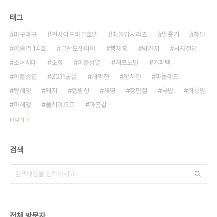
태그
마구마구
인사이드파크호텔
최불암시리즈
엘롯기
해담
이승엽 14호
그란도셋이야
빵재홍
박거지
사지절단
소녀시대
소희
이블성열
채르노빌
커피택
이블승엽
2011골글
개막전
빵사건
마몰레드
빵해영
돼지
엠빙신
채띵
정민철
국밥
최동원
마해영
플레이오프
마공갈
더보기
검색
전체 방문자