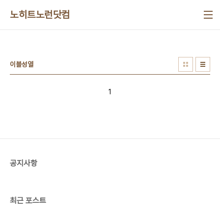
본문 바로가기
노히트노런닷컴
이블성열
1
공지사항
최근 포스트