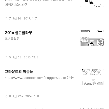
에 빵횽나오드라구
작성시간
7
26
2017. 4. 7.
2016 골든글라부
글 내용
조낸 틀릴듯
작성시간
5
68
2016. 12. 8.
그라운드의 악동들
글 내용
https://www.facebook.com/SluggerMobile 안녕~
작성시간
8
226
2016. 6. 8.