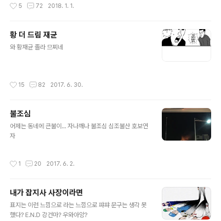
작성시간
5
72
2018. 1. 1.
황 더 드림 재균
글 내용
와 황재균 졸라 므찌네
작성시간
15
82
2017. 6. 30.
불조심
글 내용
어제는 동네에 큰불이... 자나깨나 불조심 심조불산 호보연
자
작성시간
1
20
2017. 6. 2.
내가 잡지사 사장이라면
글 내용
표지는 이런 느낌으로 라는 느낌으로 퍄퍄 문구는 생각 못
했다? E.N.D 강건마? 우와아앙?