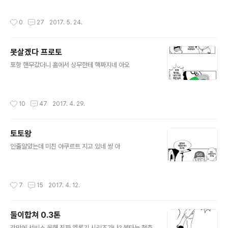
작성시간
0
27
2017. 5. 24.
못살겠다 프로토
글 내용
포항 핸무갔더니 홈에서 상무한테 핵짜지네 아오
작성시간
10
47
2017. 4. 29.
토토왕
글 내용
인줄알았는데 미친 야쿠르트 지고 있네 썅 아
작성시간
7
15
2017. 4. 12.
둘이합쳐 0.3톤
글 내용
간만에 서비스 올해 진짜 엘롯기 시리즈가나? 불타는 청춘