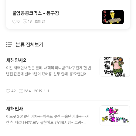
불암콩콩코믹스 - 돔구장
0
19
조회
21
분류 전체보기
주요 글 목록
새해인사2
글 내용
여긴 새해인사 전문 홈피. 새해복 마니받으라구 한게 한 반
년전 같은데 벌써 1년이 갔어용. 말두 안돼! 흥!오랜만에 왔
는데 아직도 이곳을 찾는 분들이 있다니 감탄 또 감탄하면
서 새해인사 끄적여봅니다.황금돼지해랍니다. 여러분! 새
작성시간
42
264
2019. 1. 1.
해엔 모두 뽀록빵빵 터져서 부자되십쇼. 그런데 또 노오오
력 없이는 뽀록도 없답디다그러니까 다들 열심히 로또 사
세요 이제 인터넷구매 됩니다. 그럼 이만 건강!
새해인사
글 내용
어느덧 2018년 이예용~이름도 멋진 무술년이네용~~시
간 참 빠르네용?? 모두 올한해도 건강합시당~ 그럼~
@)))))))' 부자되사와용!! 총총~~