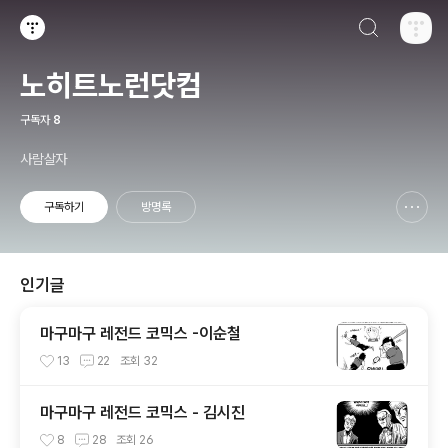
검색하기
티스토리
노히트노런닷컴
구독자
8
사람살자
구독하기
방명록
신고하기 레이어
열기
인기글
마구마구 레전드 코믹스 -이순철
13
22
조회
32
마구마구 레전드 코믹스 - 김시진
8
28
조회
26