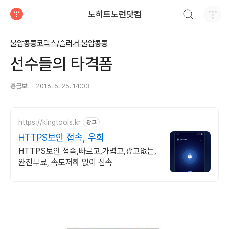
검색하기
노히트노런닷컴
티스토리
불암콩콩코믹스/슬러거 불암콩콩
선수들의 타격폼
홍금보!
2016. 5. 25. 14:03
https://kingtools.kr
광고
HTTPS보안 접속, 우회
HTTPS보안 접속,빠르고,가볍고,광고없는,
완전무료, 속도저하 없이 접속