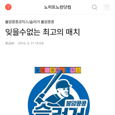
검색하기
노히트노런닷컴
티스토리
불암콩콩코믹스/슬러거 불암콩콩
잊을수없는 최고의 매치
홍금보!
2016. 5. 11. 15:08