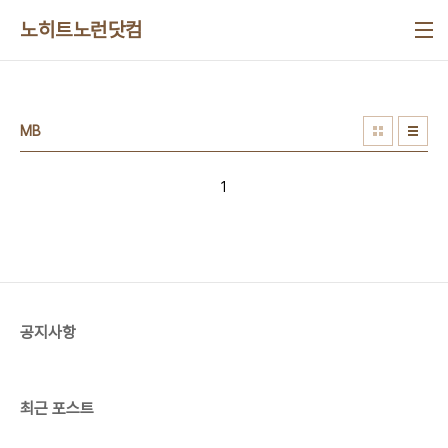
본문 바로가기
노히트노런닷컴
MB
1
공지사항
최근 포스트