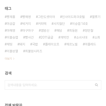
태그
빵재홍
빵해영
그란도셋이야
인사이드파크호텔
엘롯기
마공갈
박거지
커피택
사지절단
이승엽 14호
마해영
마구마구
엠빙신
해담
최동원
정민철
이블승엽
빵사건
2011골글
개막전
소녀시대
소희
채띵
돼지
국밥
플레이오프
채르노빌
마몰레드
이블성열
최불암시리즈
더보기
검색
전체 방문자