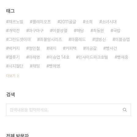
태그
채르노빌
플레이오프
2011골글
소희
소녀시대
개막전
마구마구
이블성열
해담
최동원
국밥
그란도셋이야
최불암시리즈
마몰레드
엠빙신
이블승엽
박거지
정민철
돼지
커피택
마공갈
빵사건
엘롯기
마해영
이승엽 14호
인사이드파크호텔
빵재홍
사지절단
채띵
빵해영
더보기
검색
전체 방문자