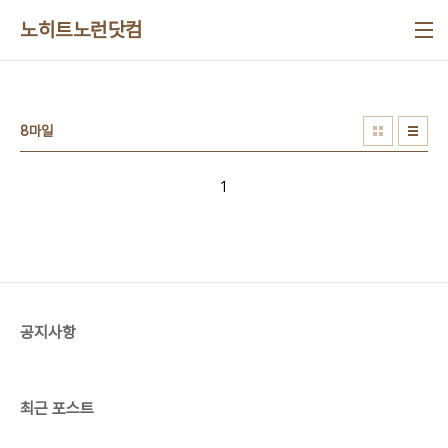
본문 바로가기
노히트노런닷컴
8마일
1
공지사항
최근 포스트