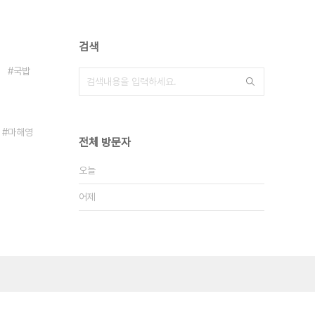
검색
국밥
마해영
전체 방문자
오늘
어제