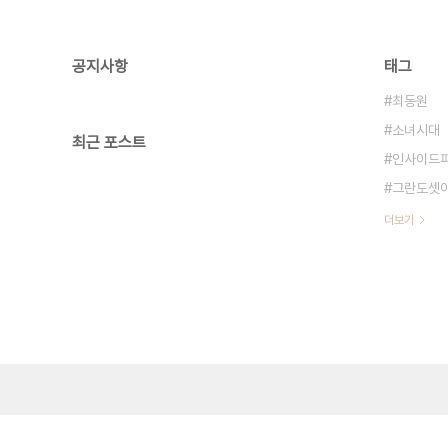
공지사항
태그
최동원
소녀시대
최근 포스트
인사이드
그란도셋
더보기