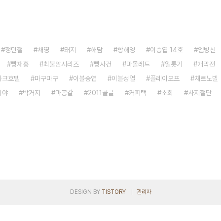
정민철
채띵
돼지
해담
빵해영
이승엽 14호
엠빙신
빵재홍
최불암시리즈
빵사건
마몰레드
엘롯기
개막전
파크호텔
마구마구
이블승엽
이블성열
플레이오프
채르노빌
이야
박거지
마공갈
2011골글
커피택
소희
사지절단
DESIGN BY
TISTORY
관리자