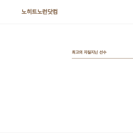
본문 바로가기
노히트노런닷컴
최고의 자질지닌 선수