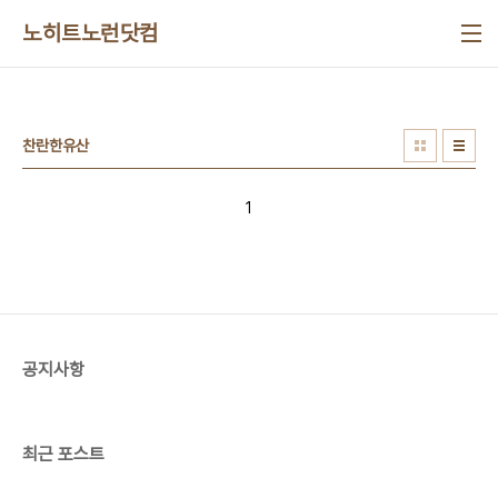
본문 바로가기
노히트노런닷컴
찬란한유산
1
공지사항
최근 포스트