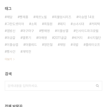
태그
해담
빵재홍
채르노빌
최불암시리즈
이승엽 14호
그란도셋이야
소희
최동원
돼지
소녀시대
커피택
엠빙신
마구마구
빵해영
이블성열
인사이드파크호텔
마공갈
엘롯기
마해영
2011골글
박거지
사지절단
이블승엽
마몰레드
정민철
채띵
국밥
플레이오프
빵사건
개막전
더보기
검색
전체 방문자