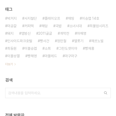
태그
박거지
사지절단
플레이오프
채띵
이승엽 14호
마공갈
커피택
해담
국밥
소녀시대
최불암시리즈
돼지
엠빙신
2011골글
개막전
마해영
인사이드파크호텔
빵사건
정민철
엘롯기
채르노빌
최동원
이블승엽
소희
그란도셋이야
빵재홍
이블성열
빵해영
마몰레드
마구마구
더보기
검색
전체 방문자