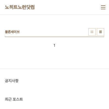
본문 바로가기
노히트노런닷컴
블론세이브
1
공지사항
최근 포스트