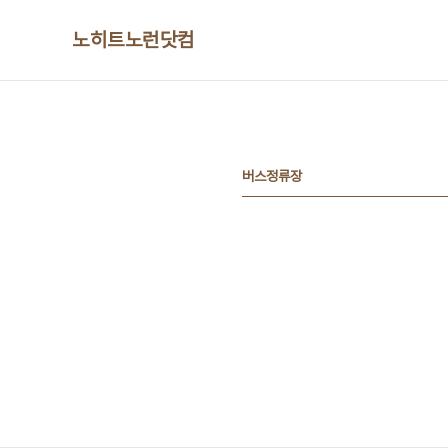
본문 바로가기
노히트노런닷컴
버스정류장