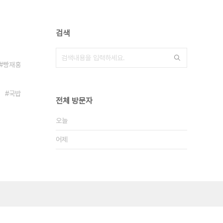
검색
빵재홍
국밥
전체 방문자
오늘
어제