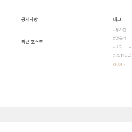
공지사항
태그
빵사건
엘롯기
최근 포스트
소희
2011골글
더보기