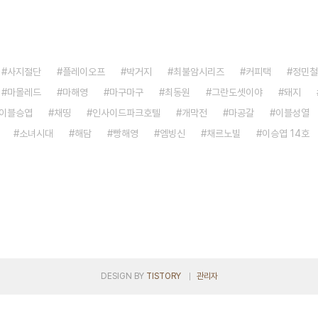
사지절단
플레이오프
박거지
최불암시리즈
커피택
정민철
마몰레드
마해영
마구마구
최동원
그란도셋이야
돼지
이블승엽
채띵
인사이드파크호텔
개막전
마공갈
이블성열
소녀시대
해담
빵해영
엠빙신
채르노빌
이승엽 14호
DESIGN BY
TISTORY
관리자