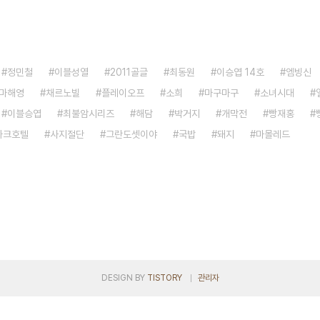
정민철
이블성열
2011골글
최동원
이승엽 14호
엠빙신
마해영
채르노빌
플레이오프
소희
마구마구
소녀시대
이블승엽
최불암시리즈
해담
박거지
개막전
빵재홍
파크호텔
사지절단
그란도셋이야
국밥
돼지
마몰레드
DESIGN BY
TISTORY
관리자