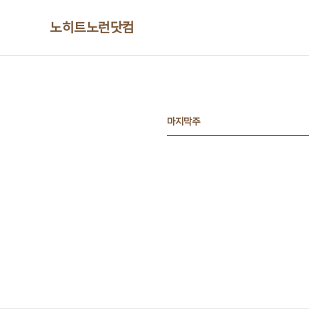
본문 바로가기
노히트노런닷컴
마지막주