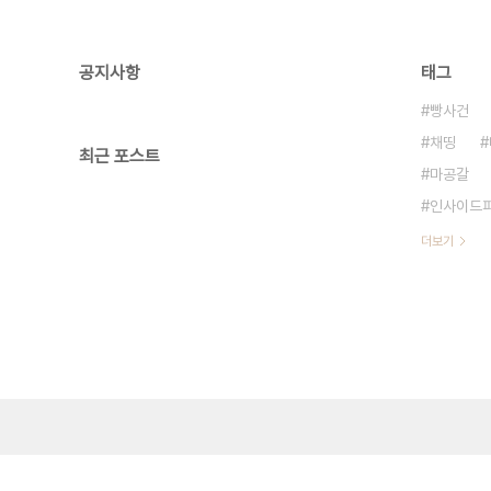
공지사항
태그
빵사건
채띵
최근 포스트
마공갈
인사이드
더보기