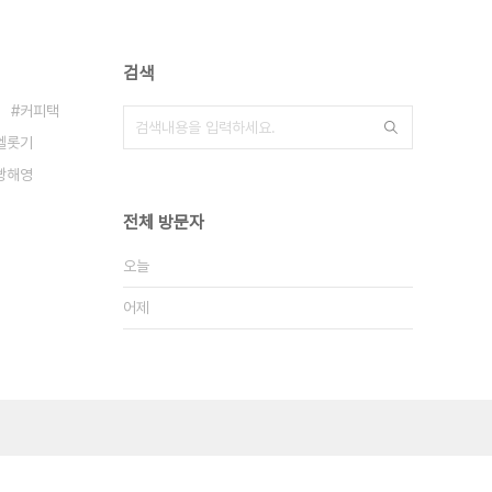
검색
커피택
엘롯기
빵해영
전체 방문자
오늘
어제