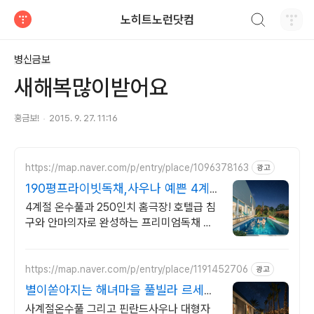
검색하기
노히트노런닷컴
티스토리
병신금보
새해복많이받어요
홍금보!
2015. 9. 27. 11:16
https://map.naver.com/p/entry/place/1096378163
광고
190평프라이빗독채,사우나 예쁜 4계
절 온수수영장 힐링
4계절 온수풀과 250인치 홈극장! 호텔급 침
구와 안마의자로 완성하는 프리미엄독채 별
빛 자쿠지와 불멍의 낭만! 스타일러와 사우나
로 완성하는 세심한 배려의 감성숙소
https://map.naver.com/p/entry/place/1191452706
광고
별이쏟아지는 해녀마을 풀빌라 르세라
핌도 다녀간 감성풀빌라
사계절온수풀 그리고 핀란드사우나 대형자