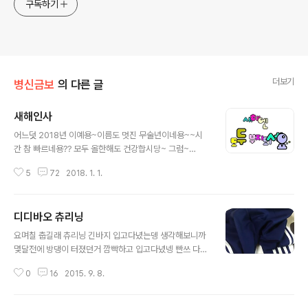
구독하기
더보기
병신금보
의 다른 글
새해인사
글 내용
어느덧 2018년 이예용~이름도 멋진 무술년이네용~~시
간 참 빠르네용?? 모두 올한해도 건강합시당~ 그럼~
@)))))))' 부자되사와용!! 총총~~
5
72
2018. 1. 1.
디디바오 츄리닝
글 내용
요며칠 춥길래 츄리닝 긴바지 입고다녔는뎅 생각해보니까
몇달전에 방댕이 터졌던거 깜빡하고 입고다녔넹 빤쓰 다
보여주고 다녔넹세탁소가서 꼬매달라그럴거다 그리고 새
0
16
2015. 9. 8.
츄리닝 바지사서 츄리닝바지 2개면 천년만년입을듯 ^ㅇ^