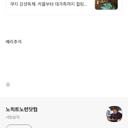
쿠지 감성독채. 커플부터 대가족까지 힐링숙
소 여행피로 녹이는 온수풀과 스파, 불멍.제
주해녀마을 돌담길 속에서느끼는 온전한휴
식
메리추석
(새창열림)
로그 정보
노히트노런닷컴
사람살자