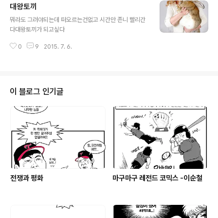
대왕토끼
글 내용
뭐라도 그려야되는데 떠오르는건없고 시간만 존니 빨리간
다대왕토끼가 되고싶다
0
9
2015. 7. 6.
이 블로그 인기글
전쟁과 평화
마구마구 레전드 코믹스 -이순철